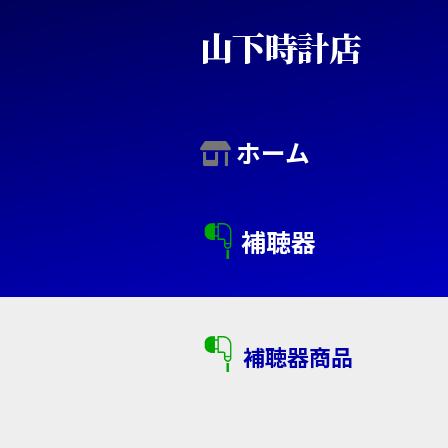
コ
山下時計店
ン
テ
ン
ホーム
ツ
へ
補聴器
ス
キ
ッ
補聴器商品
プ