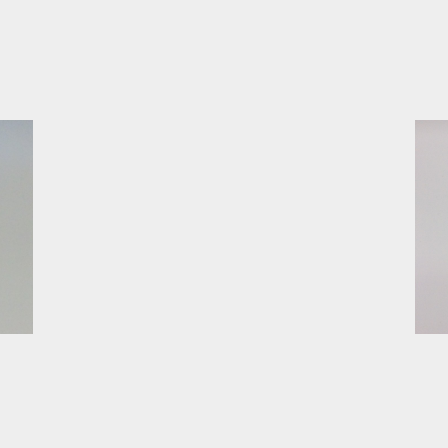
前
の
商
品: