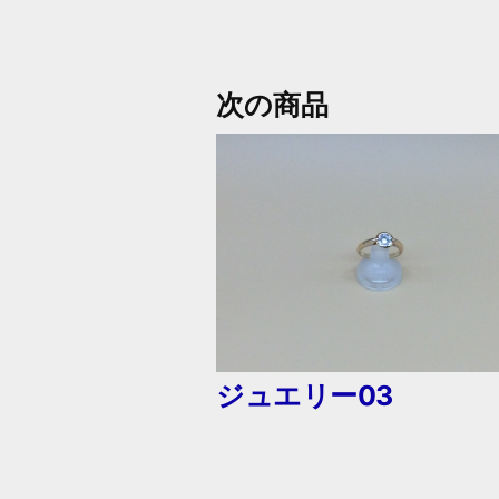
次
次の商品
の
投
商
品:
稿
ナ
ビ
ジュエリー03
ゲ
ー