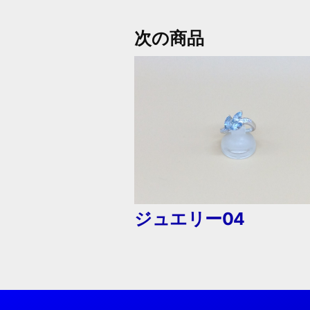
次
次の商品
の
投
商
品:
稿
ナ
ビ
ジュエリー04
ゲ
ー