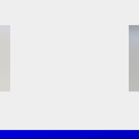
前
の
商
品: