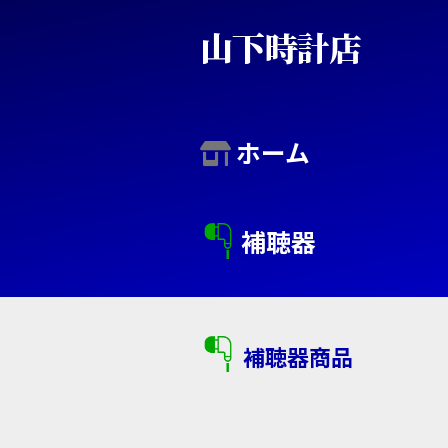
コ
山下時計店
ン
テ
ン
ホーム
ツ
へ
補聴器
ス
キ
ッ
補聴器商品
プ