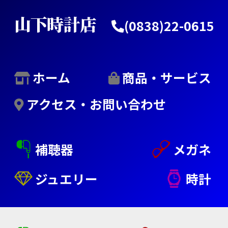
コ
山下時計店
(0838)22-0615
ン
テ
ン
ホーム
商品・サービス
ツ
アクセス・お問い合わせ
へ
ス
補聴器
メガネ
キ
ッ
ジュエリー
時計
プ