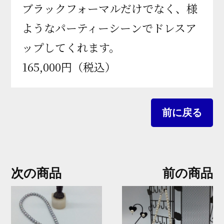
ブラックフォーマルだけでなく、様
ようなパーティーシーンでドレスア
ップしてくれます。
165,000円（税込）
次
前
次の商品
前の商品
の
の
投
商
商
稿
品:
品: