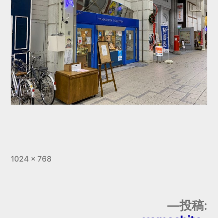
フ
1024 × 768
ル
サ
イ
投稿:
ズ