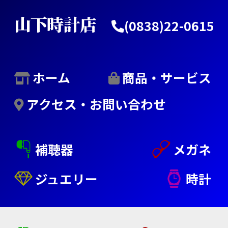
コ
山下時計店
(0838)22-0615
ン
テ
ン
ホーム
商品・サービス
ツ
アクセス・お問い合わせ
へ
ス
補聴器
メガネ
キ
ッ
ジュエリー
時計
プ