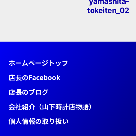
yamashita-
投
tokeiten_02
稿
ナ
ビ
ゲ
ホームページトップ
ー
店長のFacebook
シ
店長のブログ
ョ
会社紹介（山下時計店物語）
ン
個人情報の取り扱い